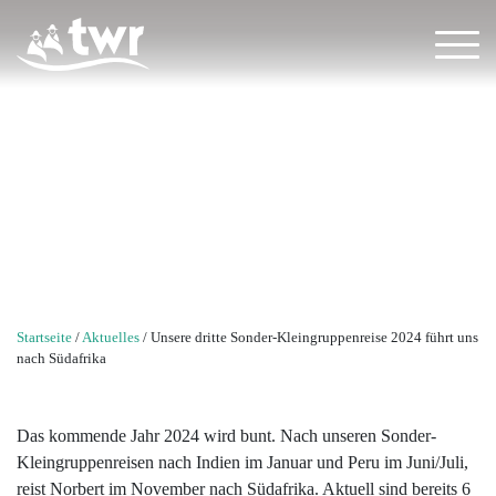
Wir
beraten
Sie
Unsere dritte Sonder-Kleingruppenreise
gerne
2024 führt uns nach Südafrika
+49
(0)
851
379
383
13
Startseite
/
Aktuelles
/
Unsere dritte Sonder-Kleingruppenreise 2024 führt uns
info@twr-
nach Südafrika
erlebnisreisen.de
Das kommende Jahr 2024 wird bunt. Nach unseren Sonder-
Back
Back
Back
Back
Back
Back
Back
Back
Back
Back
Länder
Kleingruppenreisen nach Indien im Januar und Peru im Juni/Juli,
reist Norbert im November nach Südafrika. Aktuell sind bereits 6