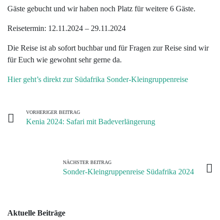
Afrika
Botswana
Argentinien
Baltische
Armenien
Neuseeland
Iran
TWR
Infos
Über
AGB
Gäste gebucht und wir haben noch Platz für weitere 6 Gäste.
/
Staaten
Gruppenreisen
im
uns
Kenia
Bolivien
Bhutan
Oman
Buchungsabwicklung
Reisetermin: 12.11.2024 – 29.11.2024
Indischer
Allgemeinen
Bulgarien
Norbert’s
Kontakt
Ozean
Madagaskar
Brasilien
Georgien
Reiseversicherungen
Die Reise ist ab sofort buchbar und für Fragen zur Reise sind wir
Gruppenreisen
Infos
Aktuelles
für Euch wie gewohnt sehr gerne da.
Lateinamerika
zu
Namibia
Chile
Indien
Zubucher
Hier geht’s direkt zur Südafrika Sonder-Kleingruppenreise
unseren
Ladakh
Newsletter
Europa
Gruppenreisen
Südafrika
Costa
Reisen
Rica
Indien
Reisen
Asien
Service
Tansania
VORHERIGER BEITRAG
Klimaschutz
Sikkim
auf
Kenia 2024: Safari mit Badeverlängerung
Ecuador
Pazifik
DVD
Wir
|
Japan
helfen
Galapagos
Mittlerer
NÄCHSTER BEITRAG
Mongolei
Kindern
Osten
Sonder-Kleingruppenreise Südafrika 2024
Guatemala
Nepal
Infos
Kolumbien
zur
Usbekistan
Aktuelle Beiträge