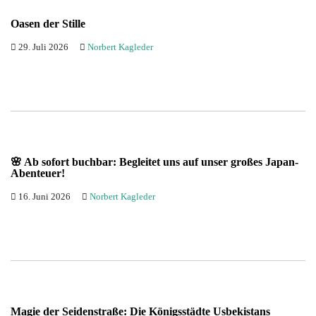
Buchung
Kuba
Oasen der Stille
Mexiko
29. Juli 2026
Norbert Kagleder
Peru
🌸 Ab sofort buchbar: Begleitet uns auf unser großes Japan-
Abenteuer!
16. Juni 2026
Norbert Kagleder
Magie der Seidenstraße: Die Königsstädte Usbekistans