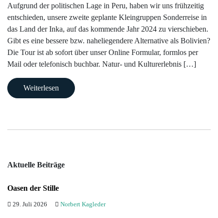
Aufgrund der politischen Lage in Peru, haben wir uns frühzeitig
/
Staaten
Gruppenreisen
im
uns
entschieden, unsere zweite geplante Kleingruppen Sonderreise in
Kenia
Bolivien
Bhutan
Oman
Buchungsabwicklung
Indischer
Allgemeinen
das Land der Inka, auf das kommende Jahr 2024 zu vierschieben.
Bulgarien
Norbert’s
Kontakt
Ozean
Madagaskar
Brasilien
Georgien
Reiseversicherungen
Gibt es eine bessere bzw. naheliegendere Alternative als Bolivien?
Gruppenreisen
Infos
Die Tour ist ab sofort über unser Online Formular, formlos per
Aktuelles
Lateinamerika
zu
Namibia
Chile
Indien
Mail oder telefonisch buchbar. Natur- und Kulturerlebnis […]
Zubucher
unseren
Ladakh
Newsletter
Europa
Gruppenreisen
Südafrika
Costa
Weiterlesen
Reisen
Rica
Indien
Reisen
Asien
Service
Tansania
Klimaschutz
Sikkim
auf
Ecuador
Pazifik
DVD
Wir
|
Japan
helfen
Galapagos
Mittlerer
Mongolei
Aktuelle Beiträge
Kindern
Osten
Guatemala
Nepal
Infos
Oasen der Stille
Kolumbien
zur
Usbekistan
29. Juli 2026
Norbert Kagleder
Buchung