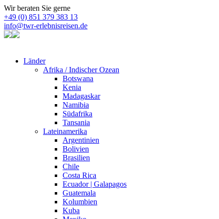
Wir beraten Sie gerne
+49 (0) 851 379 383 13
info@twr-erlebnisreisen.de
Länder
Afrika / Indischer Ozean
Botswana
Kenia
Madagaskar
Namibia
Südafrika
Tansania
Lateinamerika
Argentinien
Bolivien
Brasilien
Chile
Costa Rica
Ecuador | Galapagos
Guatemala
Kolumbien
Kuba