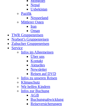
Mongolei
Nepal
Usbekistan
Pazifik
Neuseeland
Mittlerer Osten
Iran
Oman
TWR Gruppenreisen
Norbert’s Gruppenreisen
Zubucher Gruppenreisen
Service
Infos im Allgemeinen
Über uns
Kontakt
Aktuelles
Newsletter
Reisen auf DVD
Infos zu unseren Reisen
Klimaschutz
Wir helfen Kindern
Infos zur Buchung
AGB
Buchungsabwicklung
Reiseversicherungen