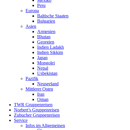
Mexiko
Peru
Europa
Baltische Staaten
Bulgarien
Asien
Armenien
Bhutan
Georgien
Indien Ladakh
Indien Sikkim
Japan
Mongolei
Nepal
Usbekistan
Pazifik
Neuseeland
Mittlerer Osten
Iran
Oman
TWR Gruppenreisen
Norbert’s Gruppenreisen
Zubucher Gruppenreisen
Service
Infos im Allgemeinen