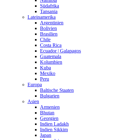
Namibia
Südafrika
Tansania
Lateinamerika
Argentinien
Bolivien
Brasilien
Chile
Costa Rica
Ecuador | Galapagos
Guatemala
Kolumbien
Kuba
Mexiko
Peru
Europa
Baltische Staaten
Bulgarien
Asien
Armenien
Bhutan
Georgien
Indien Ladakh
Indien Sikkim
Japan