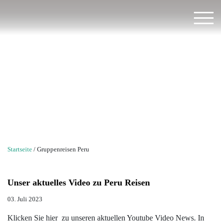
Wir
beraten
Sie
Kleingruppenreisen
gerne
Gruppenreisen Peru
+49
(0)
851
379
383
13
Startseite
/
Gruppenreisen Peru
info@twr-
erlebnisreisen.de
Unser aktuelles Video zu Peru Reisen
Back
Back
Back
Back
Back
Back
Back
Back
Back
Back
Länder
03. Juli 2023
Afrika
Botswana
Argentinien
Baltische
Armenien
Neuseeland
Iran
TWR
Infos
Über
AGB
Klicken Sie hier zu unseren aktuellen Youtube Video News. In