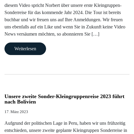
diesem Video spricht Norbert über unsere erste Kleingruppen-
/
Staaten
Gruppenreisen
im
uns
Kenia
Bolivien
Bhutan
Oman
Buchungsabwicklung
Sonderreise für das kommende Jahr 2024. Die Tour ist bereits
Indischer
Allgemeinen
buchbar und wir freuen uns auf Ihre Anmeldungen. Wir freuen
Bulgarien
Norbert’s
Kontakt
Ozean
Madagaskar
Brasilien
Georgien
Reiseversicherungen
uns ebenfalls auf ein Like und wenn Sie in Zukunft keine Video
Gruppenreisen
Infos
Aktuelles
News versäumen möchten, so abonnieren Sie […]
Lateinamerika
zu
Namibia
Chile
Indien
Zubucher
unseren
Ladakh
Newsletter
Weiterlesen
Europa
Gruppenreisen
Südafrika
Costa
Reisen
Rica
Indien
Reisen
Asien
Service
Tansania
Klimaschutz
Sikkim
auf
Ecuador
Pazifik
DVD
Wir
|
Japan
helfen
Galapagos
Mittlerer
Unsere zweite Sonder-Kleingruppenreise 2023 führt
Mongolei
nach Bolivien
Kindern
Osten
Guatemala
Nepal
17. März 2023
Infos
Kolumbien
Aufgrund der politischen Lage in Peru, haben wir uns frühzeitig
zur
Usbekistan
entschieden, unsere zweite geplante Kleingruppen Sonderreise in
Buchung