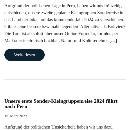
Afrika
Botswana
Argentinien
Baltische
Armenien
Neuseeland
Iran
TWR
Infos
Über
AGB
Aufgrund der politischen Lage in Peru, haben wir uns frühzeitig
/
Staaten
Gruppenreisen
im
uns
entschieden, unsere zweite geplante Kleingruppen Sonderreise in
Kenia
Bolivien
Bhutan
Oman
Buchungsabwicklung
Indischer
Allgemeinen
das Land der Inka, auf das kommende Jahr 2024 zu vierschieben.
Bulgarien
Norbert’s
Kontakt
Ozean
Madagaskar
Brasilien
Georgien
Reiseversicherungen
Gibt es eine bessere bzw. naheliegendere Alternative als Bolivien?
Gruppenreisen
Infos
Die Tour ist ab sofort über unser Online Formular, formlos per
Aktuelles
Lateinamerika
zu
Namibia
Chile
Indien
Mail oder telefonisch buchbar. Natur- und Kulturerlebnis […]
Zubucher
unseren
Ladakh
Newsletter
Europa
Gruppenreisen
Südafrika
Costa
Weiterlesen
Reisen
Rica
Indien
Reisen
Asien
Service
Tansania
Klimaschutz
Sikkim
auf
Ecuador
Pazifik
DVD
Wir
|
Japan
helfen
Galapagos
Mittlerer
Mongolei
Unsere erste Sonder-Kleingruppenreise 2024 führt
Kindern
Osten
nach Peru
Guatemala
Nepal
Infos
16. März 2023
Kolumbien
zur
Usbekistan
Aufgrund der politischen Unsicherheit, haben wir uns dazu