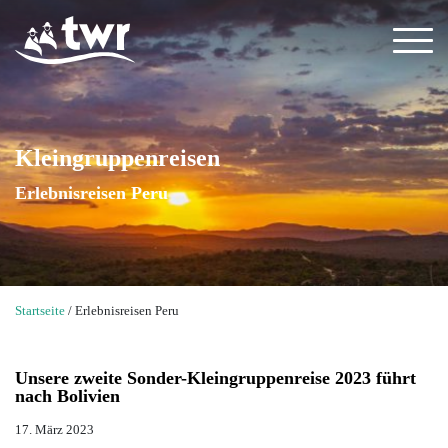
Wir
beraten
Sie
Kleingruppenreisen
gerne
Erlebnisreisen Peru
+49
(0)
851
379
383
13
Startseite
/
Erlebnisreisen Peru
info@twr-
erlebnisreisen.de
Unsere zweite Sonder-Kleingruppenreise 2023 führt
nach Bolivien
Back
Back
Back
Back
Back
Back
Back
Back
Back
Back
Länder
17. März 2023