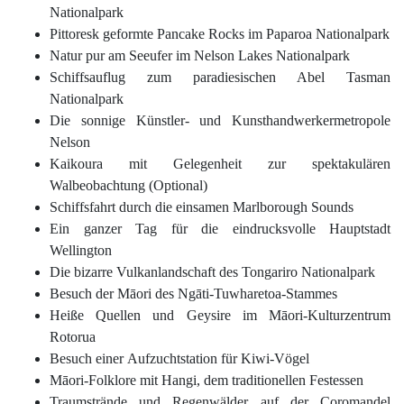
Nationalpark
Pittoresk geformte Pancake Rocks im
Paparoa Nationalpark
Natur pur am Seeufer im
Nelson Lakes Nationalpark
Schiffsauflug zum paradiesischen
Abel Tasman
Nationalpark
Die sonnige Künstler- und Kunsthandwerkermetropole
Nelson
Kaikoura
mit Gelegenheit zur spektakulären
Walbeobachtung (Optional)
Schiffsfahrt durch die einsamen Marlborough Sounds
Ein ganzer Tag für die eindrucksvolle Hauptstadt
Wellington
Die bizarre Vulkanlandschaft des
Tongariro Nationalpark
Besuch der
Māori des Ngāti-Tuwharetoa-Stammes
Heiße Quellen und Geysire im
Māori-Kulturzentrum
Rotorua
Besuch einer
Aufzuchtstation für Kiwi-Vögel
Māori-Folklore mit Hangi, dem traditionellen Festessen
Traumstrände und Regenwälder auf der
Coromandel