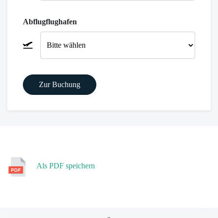
Buchung
Kuba
Abflugflughafen
Mexiko
Peru
Zur Buchung
Als PDF speichern