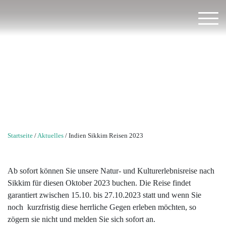
Wir
beraten
Sie
Indien Sikkim Reisen 2023
gerne
+49
(0)
851
379
383
Startseite
/
Aktuelles
/
Indien Sikkim Reisen 2023
13
info@twr-
erlebnisreisen.de
Ab sofort können Sie unsere Natur- und Kulturerlebnisreise nach
Sikkim für diesen Oktober 2023 buchen. Die Reise findet
garantiert zwischen 15.10. bis 27.10.2023 statt und wenn Sie
Back
Back
Back
Back
Back
Back
Back
Back
Back
Back
Länder
noch kurzfristig diese herrliche Gegen erleben möchten, so
zögern sie nicht und melden Sie sich sofort an.
Afrika
Botswana
Argentinien
Baltische
Armenien
Neuseeland
Iran
TWR
Infos
Über
AGB