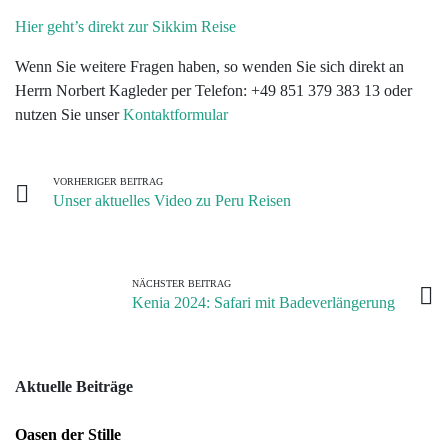
/
Staaten
Gruppenreisen
im
uns
Hier geht’s direkt zur Sikkim Reise
Kenia
Bolivien
Bhutan
Oman
Buchungsabwicklung
Indischer
Allgemeinen
Wenn Sie weitere Fragen haben, so wenden Sie sich direkt an
Bulgarien
Norbert’s
Kontakt
Ozean
Madagaskar
Brasilien
Georgien
Reiseversicherungen
Herrn
Norbert Kagleder
per Telefon: +49 851 379 383 13 oder
Gruppenreisen
Infos
Aktuelles
nutzen Sie unser
Kontaktformular
Lateinamerika
zu
Namibia
Chile
Indien
Zubucher
unseren
Ladakh
Newsletter
Europa
Gruppenreisen
Südafrika
Costa
VORHERIGER BEITRAG
Reisen
Unser aktuelles Video zu Peru Reisen
Rica
Indien
Reisen
Asien
Service
Tansania
Klimaschutz
Sikkim
auf
Ecuador
Pazifik
DVD
Wir
|
Japan
NÄCHSTER BEITRAG
Kenia 2024: Safari mit Badeverlängerung
helfen
Galapagos
Mittlerer
Mongolei
Kindern
Osten
Guatemala
Nepal
Infos
Aktuelle Beiträge
Kolumbien
zur
Usbekistan
Oasen der Stille
Buchung