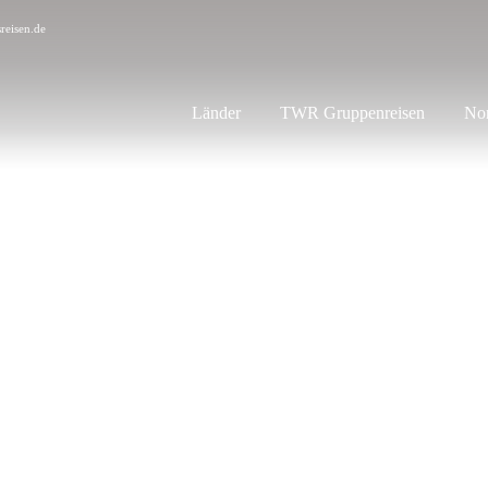
reisen.de
Länder
TWR Gruppenreisen
Nor
eisen 2023