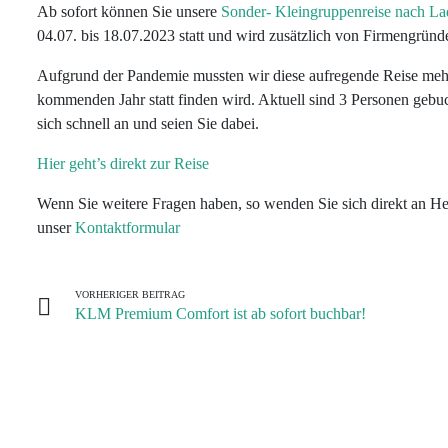
Ab sofort können Sie unsere
Sonder- Kleingruppenreise nach L
/
Staaten
Gruppenreisen
im
uns
04.07. bis 18.07.2023 statt und wird zusätzlich von Firmengründe
Kenia
Bolivien
Bhutan
Oman
Buchungsabwicklung
Indischer
Allgemeinen
Bulgarien
Norbert’s
Kontakt
Aufgrund der Pandemie mussten wir diese aufregende Reise meh
Ozean
Madagaskar
Brasilien
Georgien
Reiseversicherungen
Gruppenreisen
Infos
kommenden Jahr statt finden wird. Aktuell sind 3 Personen gebu
Aktuelles
sich schnell an und seien Sie dabei.
Lateinamerika
zu
Namibia
Chile
Indien
Zubucher
unseren
Ladakh
Newsletter
Hier geht’s direkt zur Reise
Europa
Gruppenreisen
Südafrika
Costa
Reisen
Wenn Sie weitere Fragen haben, so wenden Sie sich direkt an H
Rica
Indien
Reisen
Asien
Service
Tansania
unser
Kontaktformular
Klimaschutz
Sikkim
auf
Ecuador
Pazifik
DVD
Wir
|
Japan
VORHERIGER BEITRAG
helfen
Galapagos
Mittlerer
KLM Premium Comfort ist ab sofort buchbar!
Mongolei
Kindern
Osten
Guatemala
Nepal
Infos
Kolumbien
zur
Usbekistan
Buchung